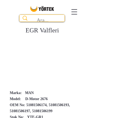
EGR Valfleri
Marka: MAN
Model: D-Motor 2676
OEM No:
51081506174
,
51081506193
,
51081506197
,
51081506199
Stok No: YTE-GR1